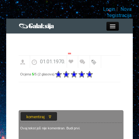
Login
|
Nova
registracija
Close
01.01.1970.
Info bar
Ocjena
5
/5 (
2 glasova
)
Prirodne znanosti
Tehnologije
Društvene znanosti
Ekologija
Ovaj tekst još nije komentiran. Budi prvi.