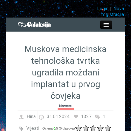
Login
|
Nova
registracija
Close
Muskova medicinska
Info bar
tehnološka tvrtka
ugradila moždani
Prirodne znanosti
implantat u prvog
Tehnologije
čovjeka
Društvene znanosti
Novosti
Hina
31.01.2024.
1327
1
Ekologija
Vijesti
Ocjena
0
/5 (
0 glasova
)