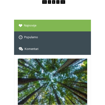
<<
<
1
>
>>
Najnovije
Popularno
Komentari