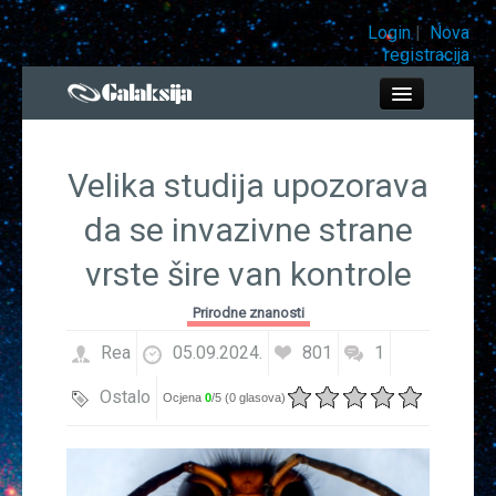
Login
|
Nova
registracija
Close
Velika studija upozorava
Info bar
da se invazivne strane
vrste šire van kontrole
Prirodne znanosti
Prirodne znanosti
Tehnologije
Rea
05.09.2024.
801
1
Društvene znanosti
Ostalo
Ocjena
0
/5 (
0 glasova
)
Ekologija