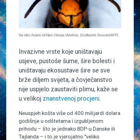
Znanstveni odgovori
Medicina
Na slici: Azijski stršljen (Vespa Velutina). (Guillaume Souvant/AFP)
Multimedija
Invazivne vrste koje uništavaju
Blog
usjeve, pustoše šume, šire bolesti i
uništavaju ekosustave šire se sve
brže diljem svijeta, a čovječanstvo
nije uspjelo zaustaviti plimu, kaže se
u velikoj
znanstvenoj procjeni
.
Neuspjeh košta više od 400 milijardi dolara
godišnje u odštetama i izgubljenom
prihodu – što je jednako BDP-u Danske ili
Tajlanda – i to je vjerojatno "veliko