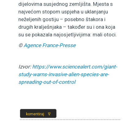
dijelovima susjednog zemljišta. Mjesta s
najvećom stopom uspjeha u uklanjanju
neželjenih gostiju – posebno štakora i
drugih kralješnjaka – također su i ona koja
su se pokazala najosjetljivijima: mali otoci.
©
Agence France-Presse
Izvor:
https://www.sciencealert.com/giant-
study-warns-invasive-alien-species-are-
spreading-out-of-control
Ovaj tekst još nije komentiran. Budi prvi.