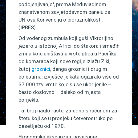
podcjenjivanje", prema Međuvladinom
znanstvenom savjetodavnom panelu za
UN-ovu Konvenciju o bioraznolikosti.
(IPBES).
Od vodenog zumbula koji guši Viktorijino
jezero u istočnoj Africi, do štakora i smeđih
zmija koje uništavaju vrste ptica u Pacifiku,
do komaraca koji nove regije izlažu Ziki,
žutoj
groznici
, denga groznici i drugim
bolestima, izvješće je katalogiziralo više od
37.000 tzv. vrste koje su se ukorijenile –
često doslovno – daleko od mjesta
porijekla.
Taj broj naglo raste, zajedno s računom za
štetu koji se u prosjeku četverostruko po
desetljeću od 1970.
Ekonomska ekspanzija, povećanje