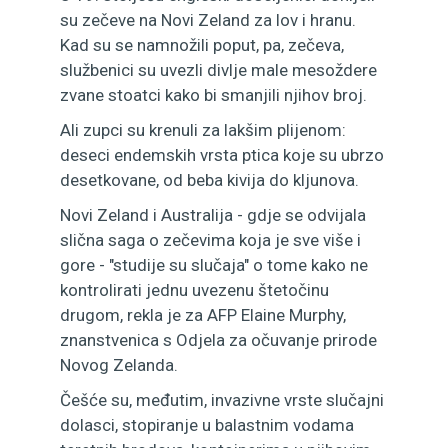
su zečeve na Novi Zeland za lov i hranu.
Kad su se namnožili poput, pa, zečeva,
službenici su uvezli divlje male mesoždere
zvane stoatci kako bi smanjili njihov broj.
Ali zupci su krenuli za lakšim plijenom:
deseci endemskih vrsta ptica koje su ubrzo
desetkovane, od beba kivija do kljunova.
Novi Zeland i Australija - gdje se odvijala
slična saga o zečevima koja je sve više i
gore - "studije su slučaja" o tome kako ne
kontrolirati jednu uvezenu štetočinu
drugom, rekla je za AFP Elaine Murphy,
znanstvenica s Odjela za očuvanje prirode
Novog Zelanda.
Češće su, međutim, invazivne vrste slučajni
dolasci, stopiranje u balastnim vodama