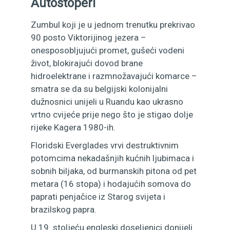
Autostoperi
Zumbul koji je u jednom trenutku prekrivao
90 posto Viktorijinog jezera –
onesposobljujući promet, gušeći vodeni
život, blokirajući dovod brane
hidroelektrane i razmnožavajući komarce –
smatra se da su belgijski kolonijalni
dužnosnici unijeli u Ruandu kao ukrasno
vrtno cvijeće prije nego što je stigao dolje
rijeke Kagera 1980-ih.
Floridski Everglades vrvi destruktivnim
potomcima nekadašnjih kućnih ljubimaca i
sobnih biljaka, od burmanskih pitona od pet
metara (16 stopa) i hodajućih somova do
paprati penjačice iz Starog svijeta i
brazilskog papra.
U 19. stoljeću engleski doseljenici donijeli