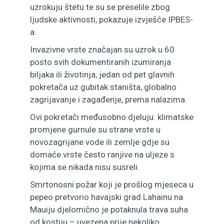
uzrokuju štetu te su se preselile zbog
ljudske aktivnosti, pokazuje izvješće IPBES-
a.
Invazivne vrste značajan su uzrok u 60
posto svih dokumentiranih izumiranja
biljaka ili životinja, jedan od pet glavnih
pokretača uz gubitak staništa, globalno
zagrijavanje i zagađenje, prema nalazima.
Ovi pokretači međusobno djeluju: klimatske
promjene gurnule su strane vrste u
novozagrijane vode ili zemlje gdje su
domaće vrste često ranjive na uljeze s
kojima se nikada nisu susreli.
Smrtonosni požar koji je prošlog mjeseca u
pepeo pretvorio havajski grad Lahainu na
Mauiju djelomično je potaknula trava suha
od kostiju – uvezena prije nekoliko