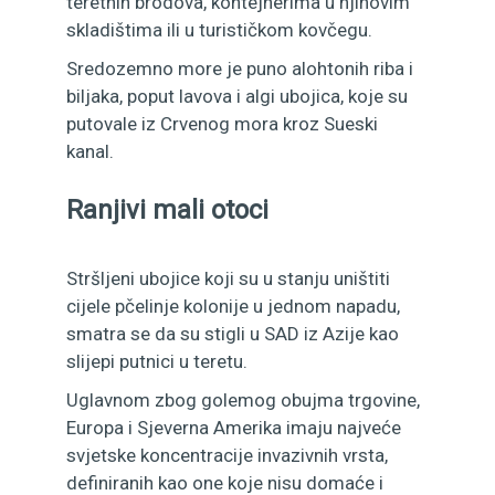
teretnih brodova, kontejnerima u njihovim
skladištima ili u turističkom kovčegu.
Sredozemno more je puno alohtonih riba i
biljaka, poput lavova i algi ubojica, koje su
putovale iz Crvenog mora kroz Sueski
kanal.
Ranjivi mali otoci
Stršljeni ubojice koji su u stanju uništiti
cijele pčelinje kolonije u jednom napadu,
smatra se da su stigli u SAD iz Azije kao
slijepi putnici u teretu.
Uglavnom zbog golemog obujma trgovine,
Europa i Sjeverna Amerika imaju najveće
svjetske koncentracije invazivnih vrsta,
definiranih kao one koje nisu domaće i