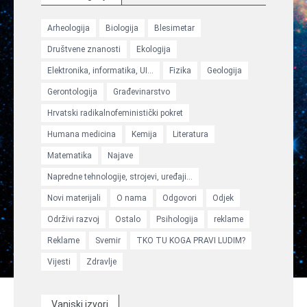
Arheologija
Biologija
Blesimetar
Društvene znanosti
Ekologija
Elektronika, informatika, UI...
Fizika
Geologija
Gerontologija
Građevinarstvo
Hrvatski radikalnofeministički pokret
Humana medicina
Kemija
Literatura
Matematika
Najave
Napredne tehnologije, strojevi, uređaji...
Novi materijali
O nama
Odgovori
Odjek
Održivi razvoj
Ostalo
Psihologija
reklame
Reklame
Svemir
TKO TU KOGA PRAVI LUDIM?
Vijesti
Zdravlje
Vanjski izvori