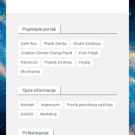
Znanstveni odgovori
Medicina
Prijateljski portali
Multimedija
Earth Run
Planet Zemlja
EkoArt Galaksija
Blog
Croatian Climate Change Panel
Ervin Poljak
Retrovizor
Prijatelj životinja
Verglaj
Eko Kvarner
Opće informacije
Kontakti
Impressum
Pravila prenošenja sadržaja
Kolačići
Marketing
Potkategorije